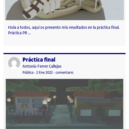
Hola a todos, aquí os presento mis resultados en la práctica final.
Práctica PR …
Práctica final
Publicado por
Publicado por
Antonio Ferrer Callejas
Visibilidad:
Fecha de publicación
2 enero, 2022 9:47 pm
en Práctica final
Pública
-
2 Ene 2022
-
comentario