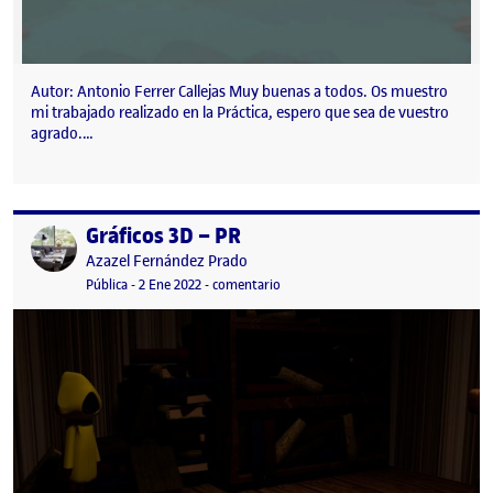
Autor: Antonio Ferrer Callejas Muy buenas a todos. Os muestro
mi trabajado realizado en la Práctica, espero que sea de vuestro
agrado.…
Gráficos 3D – PR
Publicado por
Publicado por
Azazel Fernández Prado
Visibilidad:
Fecha de publicación
14 octubre, 2022 10:30 pm
en Gráficos 3D – PR
Pública
-
2 Ene 2022
-
comentario