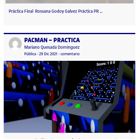
Práctica Final Rossana Godoy Galvez Práctica PR …
PACMAN – PRACTICA
Publicado por
Publicado por
Mariano Quesada Dominguez
Visibilidad:
Fecha de publicación
29 diciembre, 2021 10:06 pm
en PACMAN – PRACTICA
Pública
-
29 Dic 2021
-
comentario