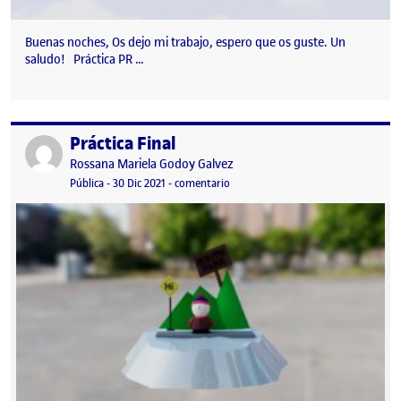
Buenas noches, Os dejo mi trabajo, espero que os guste. Un
saludo! Práctica PR …
Práctica Final
Publicado por
Publicado por
Rossana Mariela Godoy Galvez
Visibilidad:
Fecha de publicación
en Práctica Final
Pública
-
30 Dic 2021
-
comentario