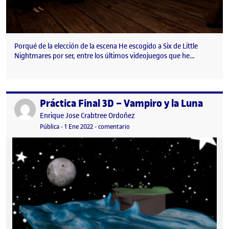
Porqué de la elección de la escena He escogido a Six de Little
Nightmares por ser, entre los últimos videojuegos que he…
Práctica Final 3D – Vampiro y la Luna
Publicado por
Publicado por
Enrique Jose Crabtree Ordoñez
Visibilidad:
Fecha de publicación
1 enero, 2022 6:01 pm
en Práctica Final 3D – Vampiro y la 
Pública
-
1 Ene 2022
-
comentario