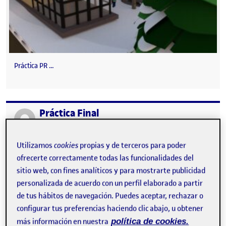
Práctica PR …
Práctica Final
Publicado por
Publicado por
Pau Martínez Artigot
Visibilidad:
Fecha de publicación
en Práctica Final
Pública
-
2 Ene 2022
-
comentario
Utilizamos
cookies
propias y de terceros para poder
ofrecerte correctamente todas las funcionalidades del
sitio web, con fines analíticos y para mostrarte publicidad
personalizada de acuerdo con un perfil elaborado a partir
de tus hábitos de navegación. Puedes aceptar, rechazar o
configurar tus preferencias haciendo clic abajo, u obtener
más información en nuestra
política de cookies.