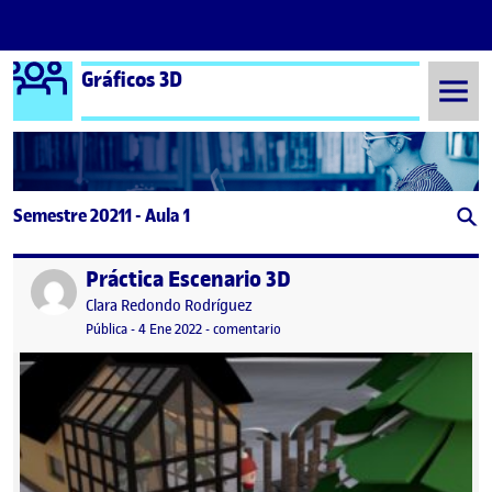
Logo Ágora
Gráficos 3D
Saltar al contenido
Semestre 20211 - Aula 1
Práctica Escenario 3D
Publicado por
Publicado por
Clara Redondo Rodríguez
Visibilidad:
Fecha de publicación
en Práctica Escenario 3D
Pública
-
4 Ene 2022
-
comentario