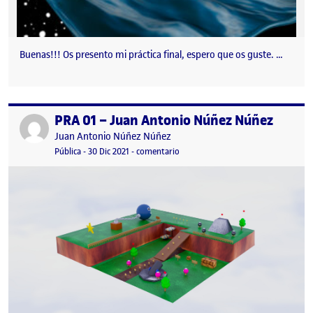
Buenas!!! Os presento mi práctica final, espero que os guste. …
PRA 01 – Juan Antonio Núñez Núñez
Publicado por
Publicado por
Juan Antonio Núñez Núñez
Visibilidad:
Fecha de publicación
en PRA 01 – Juan Antonio Núñez N
Pública
-
30 Dic 2021
-
comentario