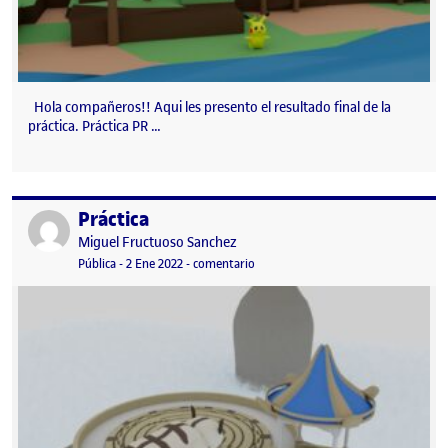
Hola compañeros!! Aqui les presento el resultado final de la
práctica. Práctica PR …
Práctica
Publicado por
Publicado por
Miguel Fructuoso Sanchez
Visibilidad:
Fecha de publicación
en Práctica
Pública
-
2 Ene 2022
-
comentario