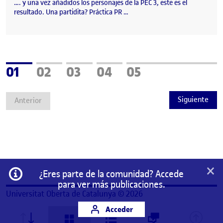
…. y una vez añadidos los personajes de la PEC 3, este es el
resultado. Una partidita? Práctica PR …
Página
Página
Página
Página
Página
01
02
03
04
05
Siguiente
Anterior
×
Información
¿Eres parte de la comunidad? Accede
para ver más publicaciones.
Universitat Oberta de Catalunya © 2026
Acceder