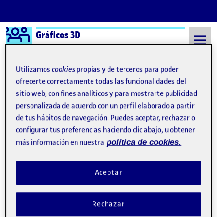
Logo Ágora
Gráficos 3D
Saltar al contenido
Utilizamos
cookies
propias y de terceros para poder
ofrecerte correctamente todas las funcionalidades del
sitio web, con fines analíticos y para mostrarte publicidad
Semestre 20211 - Aula 1
1 Enero, 2022
personalizada de acuerdo con un perfil elaborado a partir
1 Enero, 2022
de tus hábitos de navegación. Puedes aceptar, rechazar o
configurar tus preferencias haciendo clic abajo, u obtener
más información en nuestra
política de cookies.
Práctica Final 3D – Vampiro y la Luna
Publicado por
Publicado por
Enrique Jose Crabtree Ordoñez
Visibilidad:
Fecha de publicación
1 enero, 2022 6:01 pm
en Práctica Final 3D – Vampiro y la 
Pública
-
1 Ene 2022
-
comentario
Aceptar
Rechazar