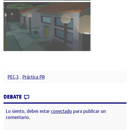
PEC-3
.
Práctica PR
CONTRIBUTION
0
EN PRÁCTICA FINAL
DEBATE
Lo siento, debes estar
conectado
para publicar un
comentario.