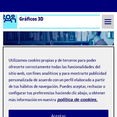
Logo Ágora
Gráficos 3D
Saltar al contenido
Semestre 20211 - Aula 1
Práctica final
Utilizamos
cookies
propias y de terceros para poder
Navegación de entradas
: práctica final – Gráficos 3D
: Prá
Anterior
Siguiente
ofrecerte correctamente todas las funcionalidades del
sitio web, con fines analíticos y para mostrarte publicidad
Práctica final
Publicado por
personalizada de acuerdo con un perfil elaborado a partir
Publicado por
Antonio Ferrer Callejas
de tus hábitos de navegación. Puedes aceptar, rechazar o
Visibilidad:
Fecha de publicación
2 enero, 2022 9:47 pm
en Práctica final
Pública
-
2 Ene 2022
-
comentario
configurar tus preferencias haciendo clic abajo, u obtener
más información en nuestra
política de cookies.
Autor: Antonio Ferrer Callejas
Aceptar