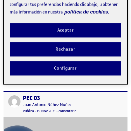
configurar tus preferencias haciendo clic abajo, u obtener
más información en nuestra
política de cookies.
Aceptar
Rechazar
Buenas noches, Os dejo mi trabajo, espero que os guste. Un
Configurar
saludo! Práctica PR …
PEC 03
Publicado por
Publicado por
Juan Antonio Núñez Núñez
Visibilidad:
Fecha de publicación
en PEC 03
Pública
-
19 Nov 2021
-
comentario