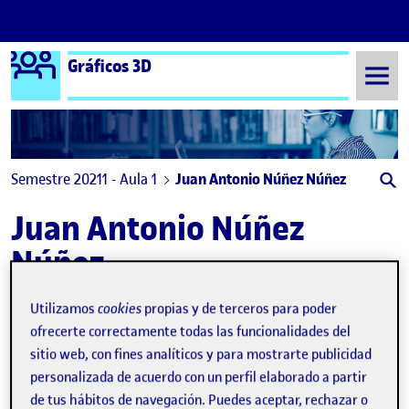
Logo Ágora
Gráficos 3D
Saltar al contenido
Semestre 20211 - Aula 1
Juan Antonio Núñez Núñez
Juan Antonio Núñez
Núñez
Utilizamos
cookies
propias y de terceros para poder
PRA 01 – Juan Antonio Núñez Núñez
Publicado por
ofrecerte correctamente todas las funcionalidades del
Publicado por
Juan Antonio Núñez Núñez
sitio web, con fines analíticos y para mostrarte publicidad
Visibilidad:
Fecha de publicación
en PRA 01 – Juan Antonio Núñez N
Pública
-
30 Dic 2021
-
comentario
personalizada de acuerdo con un perfil elaborado a partir
de tus hábitos de navegación. Puedes aceptar, rechazar o