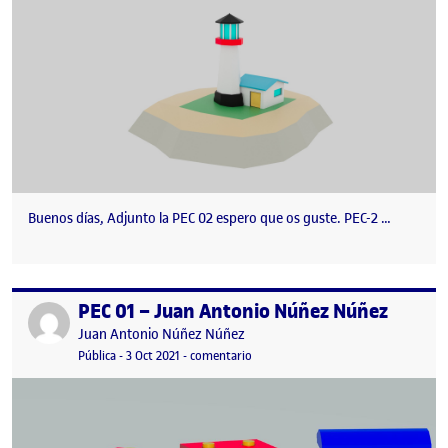
Buenos días, Adjunto la PEC 02 espero que os guste. PEC-2 …
PEC 01 – Juan Antonio Núñez Núñez
Publicado por
Publicado por
Juan Antonio Núñez Núñez
Visibilidad:
Fecha de publicación
7 octubre, 2021 6:37 pm
en PEC 01 – Juan Antonio Núñez Nú
Pública
-
3 Oct 2021
-
comentario