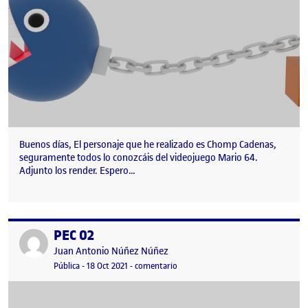
Buenos días, El personaje que he realizado es Chomp Cadenas,
seguramente todos lo conozcáis del videojuego Mario 64.
Adjunto los render. Espero…
PEC 02
Publicado por
Publicado por
Juan Antonio Núñez Núñez
Visibilidad:
Fecha de publicación
en PEC 02
Pública
-
18 Oct 2021
-
comentario