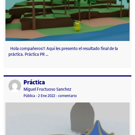
Hola compañeros!! Aqui les presento el resultado final de la
práctica. Práctica PR …
Práctica
Publicado por
Publicado por
Miguel Fructuoso Sanchez
Visibilidad:
Fecha de publicación
en Práctica
Pública
-
2 Ene 2022
-
comentario