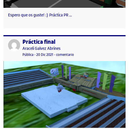
Espero que os guste! :) Práctica PR …
Práctica final
Publicado por
Publicado por
Araceli Galvez Abrines
Visibilidad:
Fecha de publicación
en Práctica final
Pública
-
20 Dic 2021
-
comentario