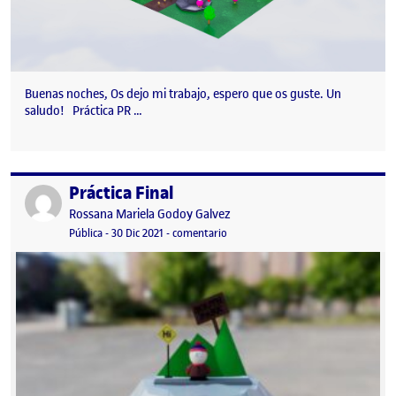
Buenas noches, Os dejo mi trabajo, espero que os guste. Un
saludo! Práctica PR …
Práctica Final
Publicado por
Publicado por
Rossana Mariela Godoy Galvez
Visibilidad:
Fecha de publicación
en Práctica Final
Pública
-
30 Dic 2021
-
comentario