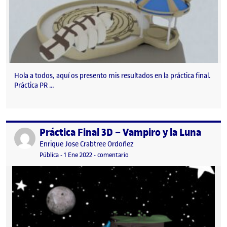
Hola a todos, aquí os presento mis resultados en la práctica final.
Práctica PR …
Práctica Final 3D – Vampiro y la Luna
Publicado por
Publicado por
Enrique Jose Crabtree Ordoñez
Visibilidad:
Fecha de publicación
1 enero, 2022 6:01 pm
en Práctica Final 3D – Vampiro y la 
Pública
-
1 Ene 2022
-
comentario