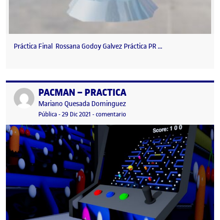
Práctica Final Rossana Godoy Galvez Práctica PR …
PACMAN – PRACTICA
Publicado por
Publicado por
Mariano Quesada Dominguez
Visibilidad:
Fecha de publicación
29 diciembre, 2021 10:06 pm
en PACMAN – PRACTICA
Pública
-
29 Dic 2021
-
comentario