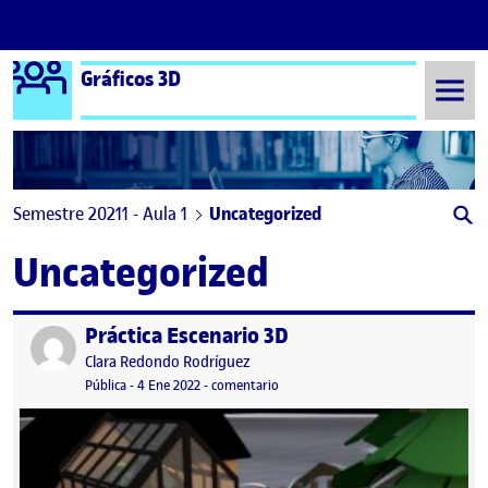
Logo Ágora
Gráficos 3D
Saltar al contenido
Semestre 20211 - Aula 1
Uncategorized
Uncategorized
Práctica Escenario 3D
Publicado por
Publicado por
Clara Redondo Rodríguez
Visibilidad:
Fecha de publicación
en Práctica Escenario 3D
Pública
-
4 Ene 2022
-
comentario