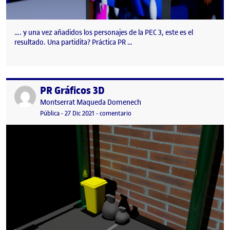
…. y una vez añadidos los personajes de la PEC 3, este es el
resultado. Una partidita? Práctica PR …
PR Gráficos 3D
Publicado por
Publicado por
Montserrat Maqueda Domenech
Visibilidad:
Fecha de publicación
en PR Gráficos 3D
Pública
-
27 Dic 2021
-
comentario