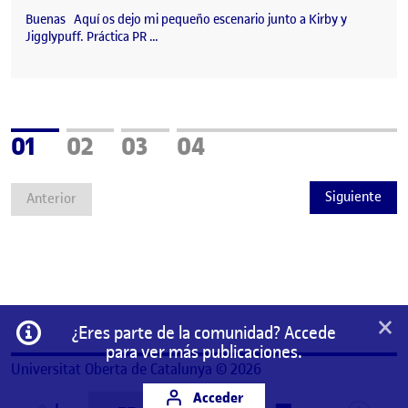
Buenas Aquí os dejo mi pequeño escenario junto a Kirby y
Jigglypuff. Práctica PR …
Página
Página
Página
Página
01
02
03
04
Siguiente
Anterior
×
Información
¿Eres parte de la comunidad? Accede
para ver más publicaciones.
Universitat Oberta de Catalunya © 2026
Acceder