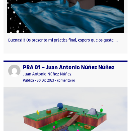
Buenas!!! Os presento mi práctica final, espero que os guste. …
PRA 01 – Juan Antonio Núñez Núñez
Publicado por
Publicado por
Juan Antonio Núñez Núñez
Visibilidad:
Fecha de publicación
en PRA 01 – Juan Antonio Núñez N
Pública
-
30 Dic 2021
-
comentario