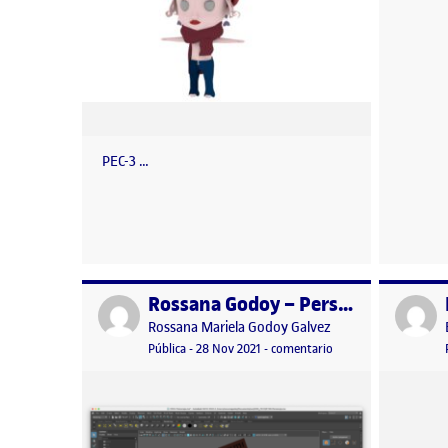
PEC-3 …
Rossana Godoy – Personaje
Publicado por
Publicad
Publicado por
Rossana Mariela Godoy Galvez
Visibilidad:
Fecha de publicación
28 noviembre, 2021 6:00 pm
en Rossana Godoy – P
Pública
-
28 Nov 2021
-
comentario