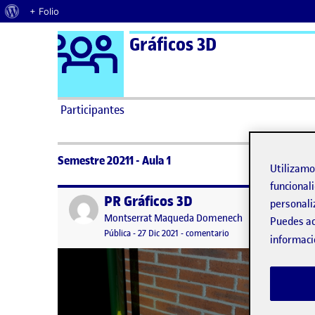
Acerca de WordPress
+ Folio
Logo Ágora
Gráficos 3D
Saltar al contenido
Participantes
Semestre 20211 - Aula 1
Utilizam
funcionali
PR Gráficos 3D
Publicado por
Publicad
personali
Publicado por
Montserrat Maqueda Domenech
Puedes ac
Visibilidad:
Fecha de publicación
en PR Gráficos 3D
Pública
-
27 Dic 2021
-
comentario
informaci