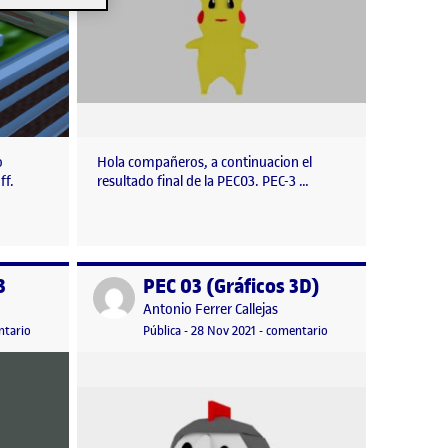
o
Hola compañeros, a continuacion el
ff.
resultado final de la PEC03. PEC-3 …
3
PEC 03 (Gráficos 3D)
Publicado por
Publicado por
Antonio Ferrer Callejas
n
bre, 2022 10:31 pm
en Gráficos 3D – PEC3
Visibilidad:
Fecha de publicación
en PEC 03 (Gráficos 3D
tario
Pública
-
28 Nov 2021
-
comentario