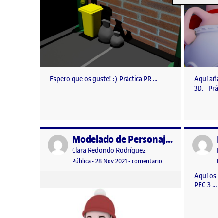
Espero que os guste! :) Práctica PR …
Aquí aña
3D. Prá
Modelado de Personaje – PEC3
Publicado por
Publicad
Publicado por
Clara Redondo Rodríguez
Visibilidad:
Fecha de publicación
en Modelado de Pers
Pública
-
28 Nov 2021
-
comentario
Aquí os
PEC-3 …