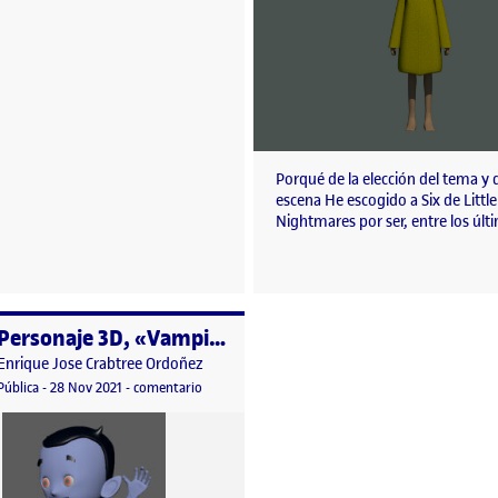
Porqué de la elección del tema y d
escena He escogido a Six de Little
Nightmares por ser, entre los úl
Personaje 3D, «Vampi mirando la luna»
o por
Publicado por
Enrique Jose Crabtree Ordoñez
ersonaje
Visibilidad:
Fecha de publicación
28 noviembre, 2021 1:11 pm
en Personaje 3D, «Vampi mirando la luna»
Pública
-
28 Nov 2021
-
comentario