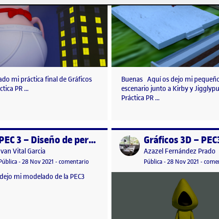
do mi práctica final de Gráficos
Buenas Aquí os dejo mi pequeñ
ctica PR …
escenario junto a Kirby y Jigglypu
Práctica PR …
PEC 3 – Diseño de personaje
Gráficos 3D – PEC
o por
Publicado por
Publicado por
Publicado por
Ivan Vital Garcia
Azazel Fernández Prado
onaje – PEC3
Visibilidad:
Fecha de publicación
29 noviembre, 2021 12:05 pm
en PEC 3 – Diseño de personaje
Visibilidad:
Fecha de publicació
14 octu
Pública
-
28 Nov 2021
-
comentario
Pública
-
28 Nov 2021
-
comen
 dejo mi modelado de la PEC3