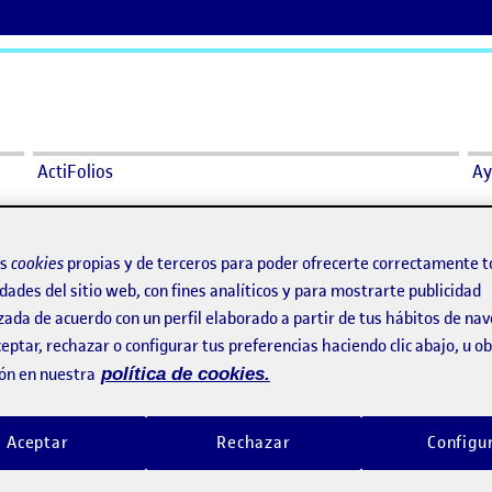
ActiFolios
Ay
os
cookies
propias y de terceros para poder ofrecerte correctamente t
dades del sitio web, con fines analíticos y para mostrarte publicidad
Práctica – Gráficos 3D
Práctica final
o por
Publicado por
zada de acuerdo con un perfil elaborado a partir de tus hábitos de na
Publicado por
Publicado por
Roberto Gómez Artime
Araceli Galvez Abrines
eptar, rechazar o configurar tus preferencias haciendo clic abajo, u 
Visibilidad:
Fecha de publicación
en Práctica – Gráficos 3D
Visibilidad:
Fecha de publicació
Pública
-
26 Dic 2021
-
1 comentario
Pública
-
20 Dic 2021
-
comen
ón en nuestra
política de cookies.
Aceptar
Rechazar
Configu