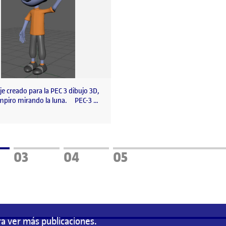
e creado para la PEC 3 dibujo 3D,
mpiro mirando la luna. PEC-3 …
a
Página
Página
Página
03
04
05
a ver más publicaciones.