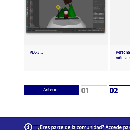
PEC-3 …
Personaj
niño va
Página
Págin
01
02
Anterior
Información
¿Eres parte de la comunidad? Accede par